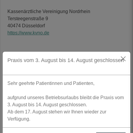
Kassenärztliche Vereinigung Nordrhein

Tersteegenstraße 9

https://www.kvno.de
BERUFSRECHTLICHE REGELUNGEN
Praxis vom 3. August bis 14. August geschlossen
Heilberufsgesetz NRW
https://www.aekno.de/aerzte/gesetze-
Sehr geehrte Patientinnen und Patienten,
verordnungen/heilberufsgesetz-nrw
Berufsordnung der Ärztekammer Nordrhein
aufgrund unseres Betriebsurlaubs bleibt die Praxis vom
https://www.aekno.de/aerzte/berufsordnung
3. August bis 14. August geschlossen.
Ab dem 17. August stehen wir Ihnen wieder zur
Verfügung.
STREITSCHLICHTUNG