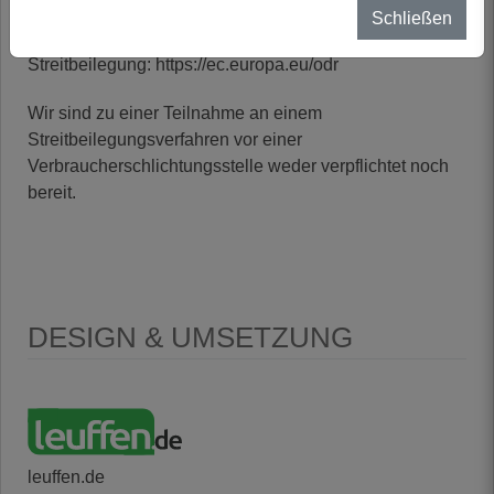
Schließen
Plattform der EU-Kommission zur Online-
Streitbeilegung: https://ec.europa.eu/odr
Wir sind zu einer Teilnahme an einem
Streitbeilegungsverfahren vor einer
Verbraucherschlichtungsstelle weder verpflichtet noch
bereit.
DESIGN & UMSETZUNG
leuffen.de